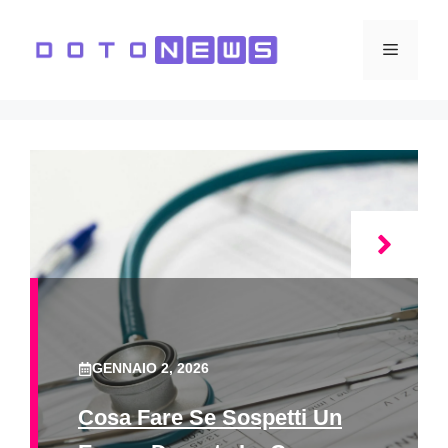
Vai
al
Menu
contenuto
GENNAIO 2, 2026
Cosa Fare Se Sospetti Un