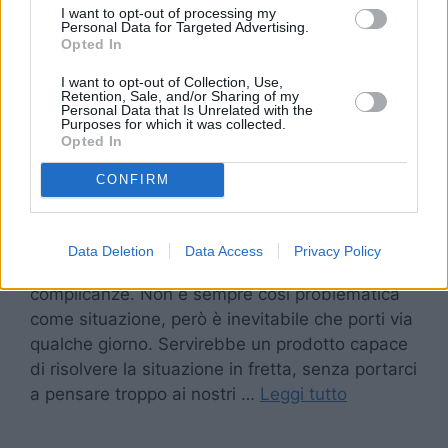
I want to opt-out of processing my
Personal Data for Targeted Advertising.
Opted In
I want to opt-out of Collection, Use,
Retention, Sale, and/or Sharing of my
Personal Data that Is Unrelated with the
Purposes for which it was collected.
Opted In
CONFIRM
Migliorare la salute dei propri capelli può
richiedere tempo. In base al cuoio capelluto che
Data Deletion
Data Access
Privacy Policy
abbiamo, possono esserci più o meno alcune
complicanze. Non è sempre così problematica
come situazione, però è inevitabile che porti via
qualche giorno. Servirebbe un prodotto capace
di risolvere la situazione in fretta, senza portarci
a pensare troppo ai nostri …
Leggi tutto