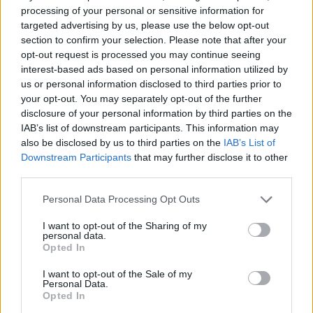
Categorie
Offerte
processing of your personal or sensitive information for
Lascia un commento
targeted advertising by us, please use the below opt-out
section to confirm your selection. Please note that after your
opt-out request is processed you may continue seeing
interest-based ads based on personal information utilized by
us or personal information disclosed to third parties prior to
Wonder Keratin Mask:
your opt-out. You may separately opt-out of the further
disclosure of your personal information by third parties on the
recensioni vere e
IAB’s list of downstream participants. This information may
also be disclosed by us to third parties on the
IAB’s List of
offerta esclusiva per
Downstream Participants
that may further disclose it to other
third parties.
capelli sani e luminosi
Personal Data Processing Opt Outs
Gennaio 30, 2025
di
Redazione
I want to opt-out of the Sharing of my
personal data.
Opted In
I want to opt-out of the Sale of my
Personal Data.
Opted In