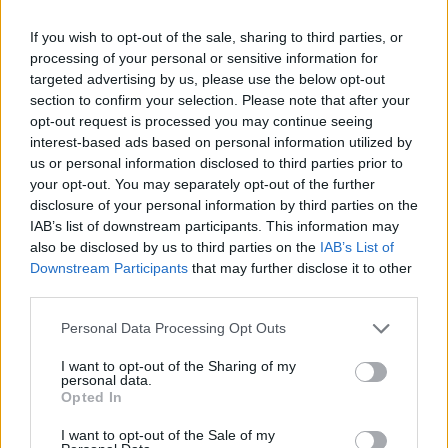
eccezione) oltre ad un apporto di grassi
If you wish to opt-out of the sale, sharing to third parties, or
superiore per la rossa.
processing of your personal or sensitive information for
targeted advertising by us, please use the below opt-out
Carne rossa: cosa
section to confirm your selection. Please note that after your
opt-out request is processed you may continue seeing
accade al nostro
interest-based ads based on personal information utilized by
us or personal information disclosed to third parties prior to
corpo?
your opt-out. You may separately opt-out of the further
disclosure of your personal information by third parties on the
IAB’s list of downstream participants. This information may
Da anni proprio la carne rossa viene considerata
also be disclosed by us to third parties on the
IAB’s List of
generalmente ed in modo approssimativo
Downstream Participants
that may further disclose it to other
third parties.
potenzialmente dannosa in grado di incentivare
ed aumentare la probabilità di contrarre
Personal Data Processing Opt Outs
malattie anche gravi, dalla
gotta
, fino alle
malattie cardiovascolari
,
osteoporosi
e
I want to opt-out of the Sharing of my
personal data.
problemi
ai reni
, fino ai tanto temuti tumori,
Opted In
condizione che da anni preoccupa molti.
I want to opt-out of the Sale of my