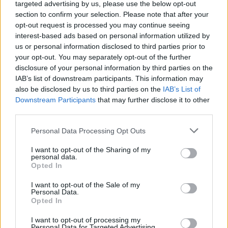
targeted advertising by us, please use the below opt-out
Tutti i benefici della
section to confirm your selection. Please note that after your
opt-out request is processed you may continue seeing
vitamina D
interest-based ads based on personal information utilized by
us or personal information disclosed to third parties prior to
your opt-out. You may separately opt-out of the further
Come già detto, la vitamina D è indispensabile
disclosure of your personal information by third parties on the
IAB’s list of downstream participants. This information may
per la salute delle
ossa e dei denti.
Una sua
also be disclosed by us to third parties on the
IAB’s List of
carenza può provocare un senso di fiacchezza,
Downstream Participants
that may further disclose it to other
dolori muscolari diffusi o localizzati; in questi
third parties.
casi è importante rivolgersi a un medico, per
capire se si ha una carenza di vitamina D e
Personal Data Processing Opt Outs
come integrarla. I benefici di questa vitamina
I want to opt-out of the Sharing of my
non riguardano solo ossa e denti.
personal data.
Opted In
mineralizza ossa e denti
I want to opt-out of the Sale of my
Personal Data.
rafforza le difese immunitarie
Opted In
fa bene al cuore
attenua le infiammazioni
I want to opt-out of processing my
Personal Data for Targeted Advertising.