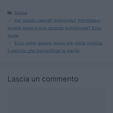
Categorie
Salute
Hai notato capogiri improvvisi? Potrebbero
essere legati a una carenza nutrizionale? Ecco
quale
Ecco come gestire l’ansia pre-visita medica:
il metodo che tranquillizza la mente
Lascia un commento
Commento