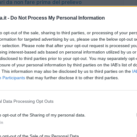
ari da non fare prima del prelievo
.it -
Do Not Process My Personal Information
ffrontare il problema,
cercando di abbassare il
to opt-out of the sale, sharing to third parties, or processing of your per
alimentazione, purtroppo, può compromettere
formation for targeted advertising by us, please use the below opt-out s
tile. Allora in che modo è possibile rimediare al
r selection. Please note that after your opt-out request is processed y
izziamo insieme la situazione e cerchiamo di
eing interest-based ads based on personal information utilized by us or
disclosed to third parties prior to your opt-out. You may separately opt-
losure of your personal information by third parties on the IAB’s list of
. This information may also be disclosed by us to third parties on the
IA
o
Participants
that may further disclose it to other third parties.
na dei modi per
prevenire un alto livello di
eriamo ad una buona attività fisica, che non deve
l Data Processing Opt Outs
serie di esercizi scontati da eseguire
, come una
o opt-out of the Sharing of my personal data.
palestra, ma che possono fare del bene al nostro
In
mo detto.
o opt-out of the Sale of my Personal Data.