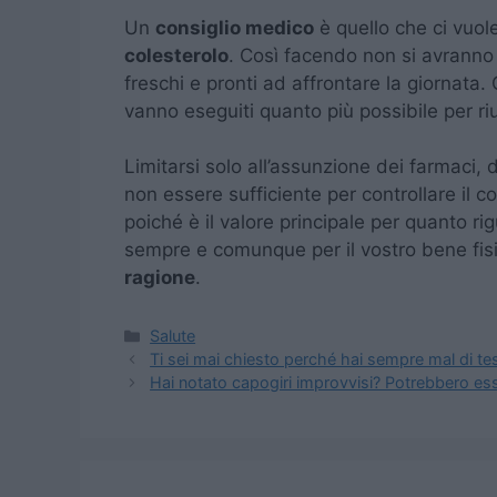
Un
consiglio medico
è quello che ci vuol
colesterolo
. Così facendo non si avranno 
freschi e pronti ad affrontare la giornata
vanno eseguiti quanto più possibile per ri
Limitarsi solo all’assunzione dei farmaci, 
non essere sufficiente per controllare il 
poiché è il valore principale per quanto ri
sempre e comunque per il vostro bene fis
ragione
.
Categorie
Salute
Ti sei mai chiesto perché hai sempre mal di tes
Hai notato capogiri improvvisi? Potrebbero ess