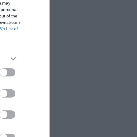
ou may
 personal
out of the
 downstream
B’s List of