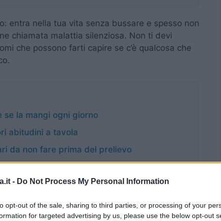
to: entra nella tua vita senza bussare e spesso non
ene chiamata malattia silenziosa. Non ti devi
omi che possono farti capire se c’è qualcosa che
co.
e se la mangi ogni giorno
ri abitudini a tavola
ari da non fare prima del prelievo
.it -
Do Not Process My Personal Information
 continua. Non parlo di quella normale che senti
 hai sudato un po’. Intendo quella sensazione che
to opt-out of the sale, sharing to third parties, or processing of your per
formation for targeted advertising by us, please use the below opt-out s
 d’acqua. E’ il modo del corpo per dirti che c’è