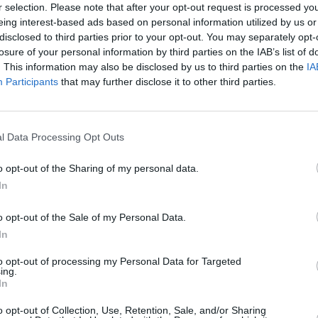
r selection. Please note that after your opt-out request is processed y
o lavorando molto per eliminarlo.
eing interest-based ads based on personal information utilized by us or
disclosed to third parties prior to your opt-out. You may separately opt-
sottovalutare
losure of your personal information by third parties on the IAB’s list of
. This information may also be disclosed by us to third parties on the
IA
Participants
that may further disclose it to other third parties.
agna tutto il giorno. Ti alzi dal letto già senza
tto ore. Ecco, questo accade quando il glucosi,
olato nel sangue invece di finire nelle cellule
l Data Processing Opt Outs
.
o opt-out of the Sharing of my personal data.
 vista offuscata. Ti è mai capitato di vedere le
In
icato di pulire gli occhiali (anche se non li porti)?
lla leggera. Gli alti livelli di zucchero possono
o opt-out of the Sale of my Personal Data.
 visione.
In
to opt-out of processing my Personal Data for Targeted
ing.
In
o opt-out of Collection, Use, Retention, Sale, and/or Sharing
ovvisa che, inizialmente, sembra quasi una fortuna?