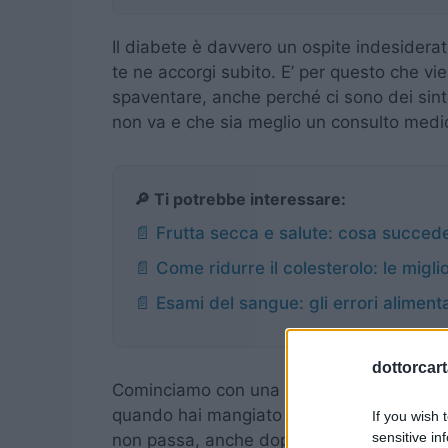
Il diabete è davvero un ospite indesidera
te ne accorgi subito. E’ per questo che vi
spaventare, anche perché ci sono dei sint
non va e che sia meglio un consulto medi
🔎 Ti potrebbe interessare:
📄 Frutta secca e salute: cosa succed
📄 Come ridurre il colesterolo: le miglio
📄 Esami del sangue: gli errori aliment
dottorcarta
Cominciamo con una cosa innocua: la sete
quando hai mangiato qualcosa di salato o
If you wish 
sensitive in
non passa, anche dopo aver bevuto un litro