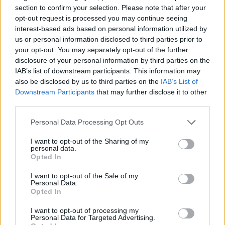
ricino
section to confirm your selection. Please note that after your
opt-out request is processed you may continue seeing
interest-based ads based on personal information utilized by
Questa speciale bevanda può essere assunta in
us or personal information disclosed to third parties prior to
pochi modi, poiché è già considerato un olio
your opt-out. You may separately opt-out of the further
disclosure of your personal information by third parties on the
vegetale al momento dell’estrazione dai semi.
IAB’s list of downstream participants. This information may
Significa che in parte è pronto per la
also be disclosed by us to third parties on the
IAB’s List of
consumazione, e che
non bisogna
Downstream Participants
that may further disclose it to other
preoccuparsi più di tanto della sua
third parties.
ingestione
. Ci sono alcuni modi interessanti per
Personal Data Processing Opt Outs
consumarlo senza troppi problemi. Vediamo
insieme quali potrebbero essere:
I want to opt-out of the Sharing of my
personal data.
Opted In
Può essere mescolato con la menta e
l’arancia
I want to opt-out of the Sale of my
Personal Data.
L’olio viene aggiunto anche a spremute o
Opted In
a succhi di frutta
I want to opt-out of processing my
Personal Data for Targeted Advertising.