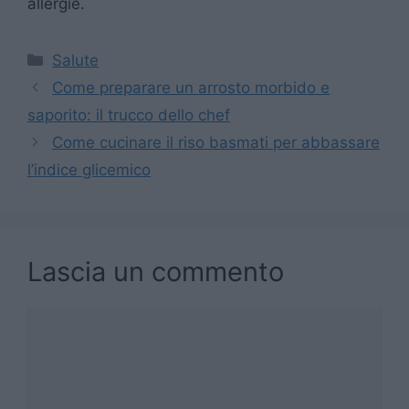
allergie.
Categorie
Salute
Come preparare un arrosto morbido e
saporito: il trucco dello chef
Come cucinare il riso basmati per abbassare
l’indice glicemico
Lascia un commento
Commento