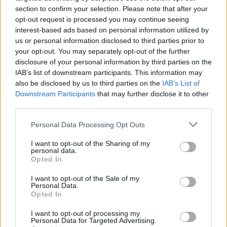
Essere innamorati non è una colpa. Ci si
section to confirm your selection. Please note that after your
opt-out request is processed you may continue seeing
innamora, ed esistono tante forme di amore:
interest-based ads based on personal information utilized by
quelle sincere, quelle tra amici, tra amanti, e tra
us or personal information disclosed to third parties prior to
sessi diversi. E ci sono anche quelle forme di
your opt-out. You may separately opt-out of the further
amore che non si manifestano, per carattere o
disclosure of your personal information by third parties on the
per riluttanza, ma che ogni tanto ci fanno
IAB’s list of downstream participants. This information may
also be disclosed by us to third parties on the
IAB’s List of
pensare che forse dovremmo darci una bella
Downstream Participants
that may further disclose it to other
spolverata ai sentimenti. Ecco con cosa stupire
third parties.
l’altra fetta della mela, attraverso questo menù
speciale per San Valentino:
Personal Data Processing Opt Outs
I want to opt-out of the Sharing of my
antipasto
– bruschette gourmet con
personal data.
Opted In
burrata, pomodorini confit e basilico
primo
– risotto agli agrumi e gamberi
I want to opt-out of the Sale of my
secondo
– filetto di manzo con salsa al
Personal Data.
Opted In
vino rosso e purè di patate aromatico
dessert
– cuore fondente al cioccolato: il
I want to opt-out of processing my
Personal Data for Targeted Advertising.
dolce dell’amore