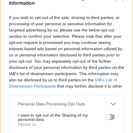
qualità?
Information
If you wish to opt-out of the sale, sharing to third parties, or
Se invece ha un sapore
metallico, rancido o
processing of your personal or sensitive information for
strano
, allora potrebbe essere vecchio o mal
targeted advertising by us, please use the below opt-out
section to confirm your selection. Please note that after your
conservato. L’olio extravergine va trattato con
opt-out request is processed you may continue seeing
cura: va tenuto lontano dalla luce e dal calore,
interest-based ads based on personal information utilized by
altrimente perde le sue proprietà, e di
us or personal information disclosed to third parties prior to
conseguenza il suo sapore. Se vuoi assicurarti
your opt-out. You may separately opt-out of the further
di comprare un olio buono e salutare, ecco
disclosure of your personal information by third parties on the
IAB’s list of downstream participants. This information may
alcuni trucchi che devi conoscere:
also be disclosed by us to third parties on the
IAB’s List of
Downstream Participants
that may further disclose it to other
Annusa il profumo
: deve avere un aroma
third parties.
fresco, che ricorda erba tagliata,
pomodoro o mandorle.
Personal Data Processing Opt Outs
Assaggia il sapore:
deve essere
I want to opt-out of the Sharing of my
equilibrato, un po’ amaro, un po’ piccante,
personal data.
Opted In
con una piacevole rotondità in bocca.