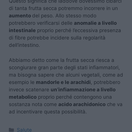
Questo significa che laddove dovessimo cibarci
di tanta frutta secca potremmo incorrere in un
aumento
del peso. Allo stesso modo
potrebbero verificarsi delle
anomalie a livello
intestinale
proprio perché l’eccessiva presenza
di fibre potrebbe incidere sulla regolarità
dell’intestino.
Abbiamo detto come la frutta secca riesca a
scongiurare gran parte degli stati infiammatori,
ma bisogna sapere che alcuni vegetali, come ad
esempio le
mandorle e le arachidi
, potrebbero
invece scatenare
un’infiammazione a livello
metabolico
proprio perché contengono una
sostanza nota come
acido arachidonico
che va
ad incentivare questa possibilità.
Categorie
Salute