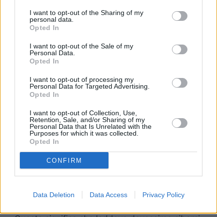
supponendo come la stessa possa concedere
unicamente vantaggi al corpo e non
I want to opt-out of the Sharing of my
personal data.
soffermandosi, invece, sugli ipotetici
rischi
.
Opted In
Oltre a causare danni sul lungo periodo
I want to opt-out of the Sale of my
potrebbero verificarsi delle problematiche
Personal Data.
legate ad un
consumo eccessivo di prodotto.
Opted In
Tra gli
effetti collaterali
legati al consumo
I want to opt-out of processing my
eccessivo di frutta secca troviamo infatti:
Personal Data for Targeted Advertising.
Opted In
Accumulo di peso legato all’impatto
I want to opt-out of Collection, Use,
Retention, Sale, and/or Sharing of my
calorico della frutta secca
Personal Data that Is Unrelated with the
Problematiche intestinali
Purposes for which it was collected.
Opted In
Possibilità di infiammazione
CONFIRM
L’aspetto più importante da tenere in
considerazione è la mancanza di
acqua
che,
per l’appunto, comporta un
aumento delle
Data Deletion
Data Access
Privacy Policy
calorie
contenute all’interno del prodotto.