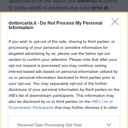
appositamente per apportare
benefici
all’uomo.
Si tratta infatti di elementi che sono
privi di
grassi saturi
e che contengono una buona
dose di proteine, vitamine, fibre e perfino sali
dottorcarta.it -
Do Not Process My Personal
Information
minerali. La maggior parte della frutta secca,
quindi, riesce a garantire il buon funzionamento
If you wish to opt-out of the sale, sharing to third parties, or
dell’apparato cardiovascolare, scongiurando
processing of your personal or sensitive information for
l’accumulo del colesterolo e combattendo gli
targeted advertising by us, please use the below opt-out
stati infiammatori.
section to confirm your selection. Please note that after your
opt-out request is processed you may continue seeing
Perché non dovremmo
interest-based ads based on personal information utilized by
us or personal information disclosed to third parties prior to
mai mangiare frutta
your opt-out. You may separately opt-out of the further
disclosure of your personal information by third parties on the
secca con assiduità?
IAB’s list of downstream participants. This information may
also be disclosed by us to third parties on the
IAB’s List of
Downstream Participants
that may further disclose it to other
Detto questo, esistono moltissime persone che
third parties.
si cibano quasi esclusivamente di
frutta secca
Personal Data Processing Opt Outs